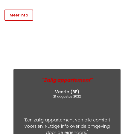
Meer info
BEOORDELINGEN
Hoe onze gasten het hebben ervaren...
"Zalig appartement"
Veerle (BE)
21 augustus 2022
"Een zalig appartement van alle comfort
voorzien. Nuttige info over de omgeving
door de eigenaars."